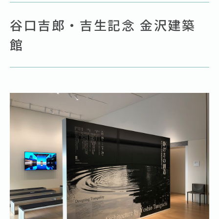
谷口吉郎・吉生記念 金沢建築
館